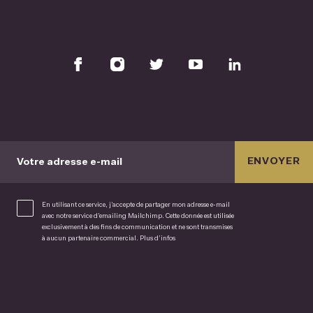
ENVOYER
Votre adresse e-mail
En utilisant ce service, j’accepte de partager mon adresse e-mail
avec notre service d’emailing Mailchimp. Cette donnée est utilisée
exclusivement à des fins de communication et ne sont transmises
à aucun partenaire commercial.
Plus d’infos