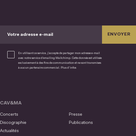
ENVOYER
Votre adresse e-mail
En utilisant ce service, j’accepte de partager mon adresse e-mail
avec notre service d’emailing Mailchimp. Cette donnée est utilisée
exclusivement à des fins de communication et ne sont transmises
à aucun partenaire commercial.
Plus d’infos
CAV&MA
Concerts
Presse
Discographie
Publications
Actualités