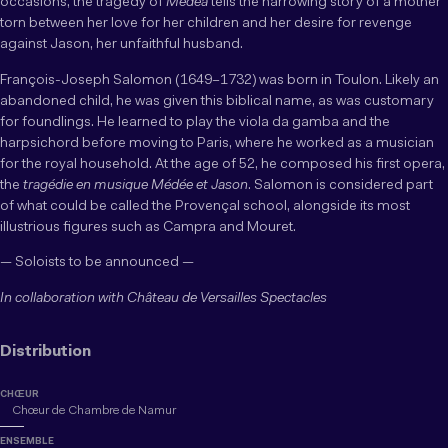
occasions, the tragedy of
Medea
tells the harrowing story of a mother
torn between her love for her children and her desire for revenge
against Jason, her unfaithful husband.
François-Joseph Salomon (1649–1732) was born in Toulon. Likely an
abandoned child, he was given this biblical name, as was customary
for foundlings. He learned to play the viola da gamba and the
harpsichord before moving to Paris, where he worked as a musician
for the royal household. At the age of 52, he composed his first opera,
the
tragédie en musique
Médée et Jason
. Salomon is considered part
of what could be called the Provençal school, alongside its most
illustrious figures such as Campra and Mouret.
— Soloists to be announced —
In collaboration with Château de Versailles Spectacles
Distribution
CHŒUR
Chœur de Chambre de Namur
ENSEMBLE