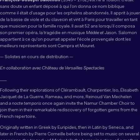
François-Joseph Salomon
(1649 – 1732) est né à Toulon. C’était
sans doute un enfant déposé à qui l’on donna ce nom biblique
comme il était d’usage pour les orphelins abandonnés. Il apprit à jouer
de la basse de viole et du clavecin et vint à Paris pour travailler en tant
que musicien pour la famille royale. Il avait 52 ans lorsqu’il composa
son premier opéra, la tragédie en musique
Médée et Jason.
Salomon
appartient à ce qu'on pourrait appeler l'école provençale dont les
meilleurs représentants sont Campra et Mouret.
— Solistes en cours de distribution —
En collaboration avec Château de Versailles Spectacles
___
Following their explorations of Clérambault, Charpentier, Iso, Élisabeth
Jacquet de La Guerre, Rameau, and more, Reinoud Van Mechelen
and
a nocte temporis
once again invite the Namur Chamber Choir to
join them in their remarkable rediscovery of forgotten gems from the
French repertoire.
Originally written in Greek by Euripides, then in Latin by Seneca, and
later in French by Pierre Corneille before being set to music on several