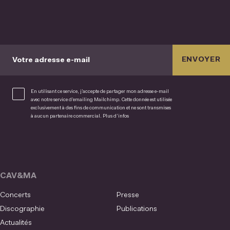
ENVOYER
Votre adresse e-mail
En utilisant ce service, j’accepte de partager mon adresse e-mail
avec notre service d’emailing Mailchimp. Cette donnée est utilisée
exclusivement à des fins de communication et ne sont transmises
à aucun partenaire commercial.
Plus d’infos
CAV&MA
Concerts
Presse
Discographie
Publications
Actualités