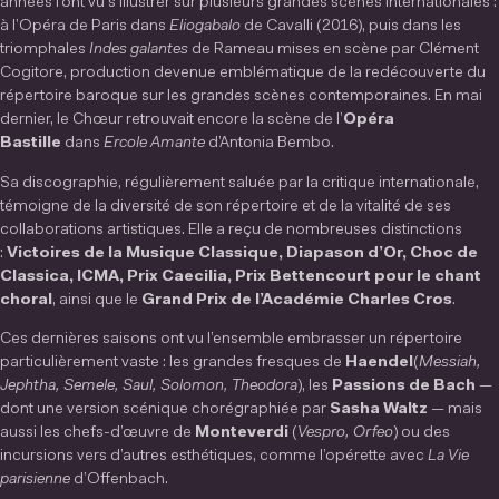
années l’ont vu s’illustrer sur plusieurs grandes scènes internationales :
à l’Opéra de Paris dans
Eliogabalo
de Cavalli (2016), puis dans les
triomphales
Indes galantes
de Rameau mises en scène par Clément
Cogitore, production devenue emblématique de la redécouverte du
répertoire baroque sur les grandes scènes contemporaines. En mai
dernier, le Chœur retrouvait encore la scène de l’
Opéra
Bastille
dans
Ercole Amante
d’Antonia Bembo.
Sa discographie, régulièrement saluée par la critique internationale,
témoigne de la diversité de son répertoire et de la vitalité de ses
collaborations artistiques. Elle a reçu de nombreuses distinctions
:
Victoires de la Musique Classique, Diapason d’Or, Choc de
Classica, ICMA, Prix Caecilia, Prix Bettencourt pour le chant
choral
, ainsi que le
Grand Prix de l’Académie Charles Cros
.
Ces dernières saisons ont vu l’ensemble embrasser un répertoire
particulièrement vaste : les grandes fresques de
Haendel
(
Messiah,
Jephtha, Semele, Saul, Solomon, Theodora
), les
Passions de Bach
—
dont une version scénique chorégraphiée par
Sasha Waltz
— mais
aussi les chefs-d’œuvre de
Monteverdi
(
Vespro, Orfeo
) ou des
incursions vers d’autres esthétiques, comme l’opérette avec
La Vie
parisienne
d’Offenbach.