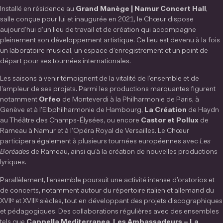
Installé en résidence au
Grand Manège | Namur Concert Hall
,
salle conçue pour lui et inaugurée en 2021, le Chœur dispose
aujourd’hui d’un lieu de travail et de création qui accompagne
pleinement son développement artistique. Ce lieu est devenu à la fois
un laboratoire musical, un espace d’enregistrement et un point de
départ pour ses tournées internationales.
Les saisons à venir témoignent de la vitalité de l’ensemble et de
l’ampleur de ses projets. Parmi les productions marquantes figurent
notamment
Orfeo
de Monteverdi à la Philharmonie de Paris, à
Genève et à l’Elbphilharmonie de Hambourg,
La Création
de Haydn
au Théâtre des Champs-Élysées, ou encore
Castor et Pollux
de
Rameau à Namur et à l’Opéra Royal de Versailles. Le Chœur
participera également à plusieurs tournées européennes avec
Les
Boréades
de Rameau, ainsi qu’à la création de nouvelles productions
lyriques.
Parallèlement, l’ensemble poursuit une activité intense d’oratorios et
de concerts, notamment autour du répertoire italien et allemand du
XVIIᵉ et XVIIIᵉ siècles, tout en développant des projets discographiques
et pédagogiques. Des collaborations régulières avec des ensembles
tels que
Cappella Mediterranea
,
Les Ambassadeurs – La