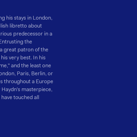
g his stays in London,
ish libretto about
trious predecessor in a
Entrusting the
a great patron of the
his very best. In his
me," and the least one
ondon, Paris, Berlin, or
ss throughout a Europe
r Haydn's masterpiece,
 have touched all