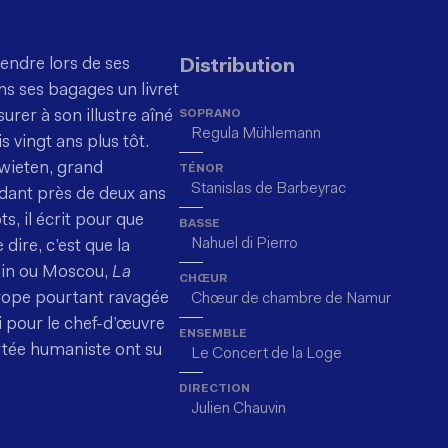
tendre lors de ses
Distribution
s ses bagages un livret
rer à son illustre aîné
SOPRANO
Regula Mühlemann
s vingt ans plus tôt.
Swieten, grand
TÉNOR
Stanislas de Barbeyrac
ndant près de deux ans
, il écrit pour que
BASSE
Nahuel di Pierro
dire, c’est que la
rlin ou Moscou,
La
CHŒUR
urope pourtant ravagée
Chœur de chambre de Namur
 pour le chef-d’œuvre
ENSEMBLE
ortée humaniste ont su
Le Concert de la Loge
DIRECTION
Julien Chauvin