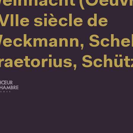
eihnacht (Oeuv
VIIe siècle de
eckmann, Schel
raetorius, Schütz