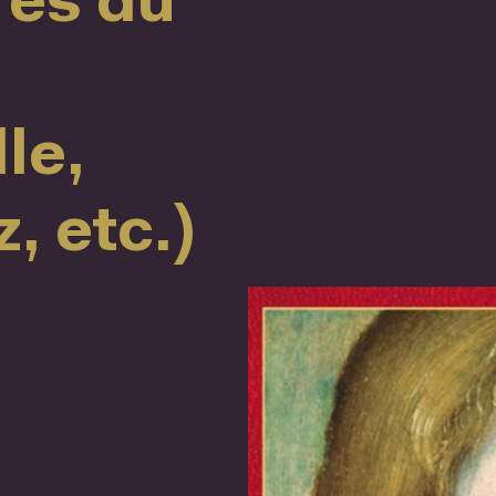
res du
le,
, etc.)