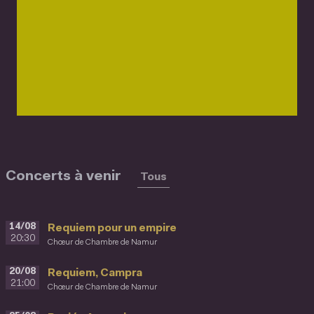
Concerts à venir
Tous
14/08
Requiem pour un empire
20:30
Chœur de Chambre de Namur
20/08
Requiem, Campra
21:00
Chœur de Chambre de Namur