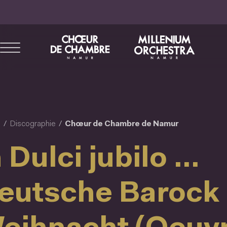
Aller
au
contenu
principal
l
Discographie
Chœur de Chambre de Namur
 Dulci jubilo ...
eutsche Barock