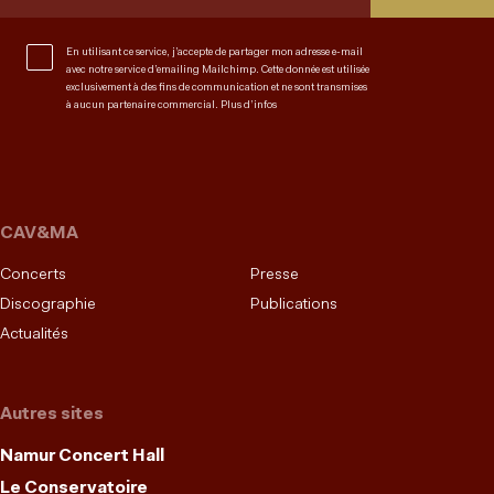
En utilisant ce service, j’accepte de partager mon adresse e-mail
avec notre service d’emailing Mailchimp. Cette donnée est utilisée
exclusivement à des fins de communication et ne sont transmises
à aucun partenaire commercial.
Plus d’infos
CAV&MA
Concerts
Presse
Discographie
Publications
Actualités
Autres sites
Namur Concert Hall
Le Conservatoire