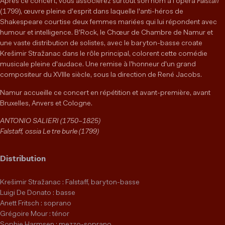
Après ce concert, vous associerez surtout son nom à l'opéra
Falstaff
(1799), œuvre pleine d'esprit dans laquelle l'anti-héros de
Shakespeare courtise deux femmes mariées qui lui répondent avec
humour et intelligence. B'Rock, le Chœur de Chambre de Namur et
une vaste distribution de solistes, avec le baryton-basse croate
Krešimir Stražanac dans le rôle principal, colorent cette comédie
musicale pleine d'audace. Une remise à l'honneur d'un grand
compositeur du XVIIIe siècle, sous la direction de René Jacobs.
Namur accueille ce concert en répétition et avant-première, avant
Bruxelles, Anvers et Cologne.
ANTONIO SALIERI (1750–1825)
Falstaff, ossia Le tre burle (1799)
Distribution
Krešimir Stražanac : Falstaff, baryton-basse
Luigi De Donato : basse
Anett Fritsch : soprano
Grégoire Mour : ténor
Sophie Harmsen : mezzo-soprano