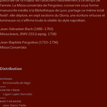
pastorale de fa majeur les rattachent naturellement à ce temps de
l'année. La
Missa concertata
de Pergolesi, conservée sous forme
manuscrite inédite à la Bibliothèque de Lyon, partage ce même éclat
festif : elle déploie, en sept sections du Gloria, une écriture virtuose et
lumineuse où s'affirme toute la vitalité du style napolitain.
Jean-Sébastien Bach (1685–1750)
Missa brevis, BWV 233 (Leipzig, 1738)
Jean-Baptiste Pergolèse (1710–1736)
Missa Concertata
Distribution
SOPRANO
Emmanuelle de Negri
CONTRE-TÉNOR
Logan Lopez Gonzalez
BARYTON-BASSE
Jean-Denis Piette