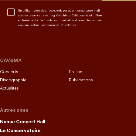
En utilisant ce service, j’accepte de partager mon adresse e-mail
avec notre service d’emailing Mailchimp. Cette donnée est utilisée
exclusivement à des fins de communication et ne sont transmises
à aucun partenaire commercial.
Plus d’infos
CAV&MA
Concerts
Presse
Discographie
Publications
Actualités
Autres sites
Namur Concert Hall
Le Conservatoire