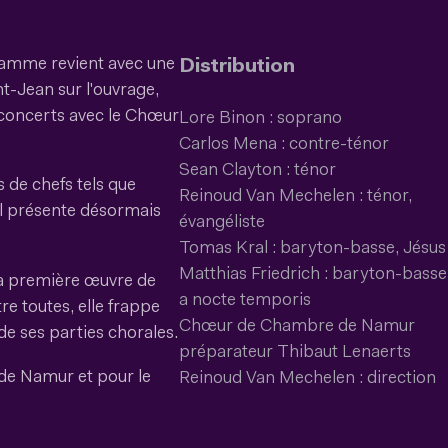
ramme revient avec une
Distribution
t-Jean sur l'ouvrage,
s concerts avec le Chœur
Lore Binon : soprano
Carlos Mena : contre-ténor
Sean Clayton : ténor
 de chefs tels que
Reinoud Van Mechelen : ténor,
il présente désormais
évangéliste
Tomas Kral : baryton-basse, Jésus
Matthias Friedrich : baryton-basse
la première œuvre de
a nocte temporis
e toutes, elle frappe
Chœur de Chambre de Namur
 de ses parties chorales.
préparateur Thibaut Lenaerts
de Namur et pour le
Reinoud Van Mechelen : direction