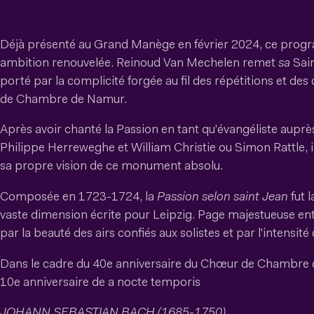
Déjà présenté au Grand Manège en février 2024, ce prog
ambition renouvelée. Reinoud Van Mechelen remet
sa
Sain
porté par la complicité forgée au fil des répétitions et de
de Chambre de Namur.
Après avoir chanté la Passion en tant qu'évangéliste auprès
Philippe Herreweghe et William Christie ou Simon Rattle, 
sa propre vision de ce monument absolu.
Composée en 1723-1724, la
Passion selon saint Jean
fut 
vaste dimension écrite pour Leipzig. Page majestueuse entr
par la beauté des airs confiés aux solistes et par l'intensité
Dans le cadre du 40e anniversaire du Chœur de Chambre 
10e anniversaire de a nocte temporis
JOHANN SEBASTIAN BACH (1685-1750)