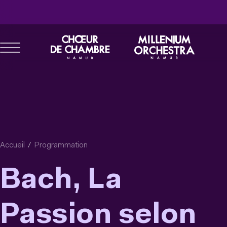
Aller
au
contenu
principal
Accueil
Programmation
Bach, La
Passion selon