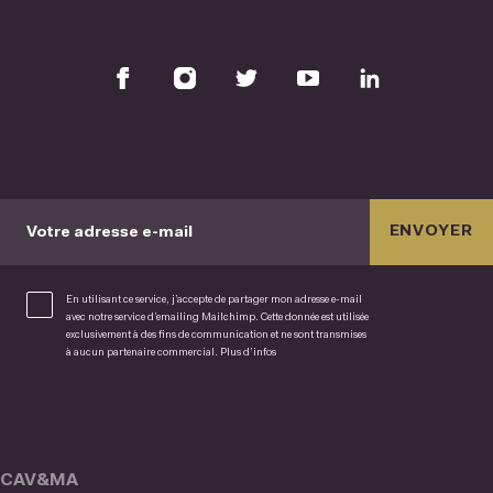
ENVOYER
Votre adresse e-mail
En utilisant ce service, j’accepte de partager mon adresse e-mail
avec notre service d’emailing Mailchimp. Cette donnée est utilisée
exclusivement à des fins de communication et ne sont transmises
à aucun partenaire commercial.
Plus d’infos
CAV&MA