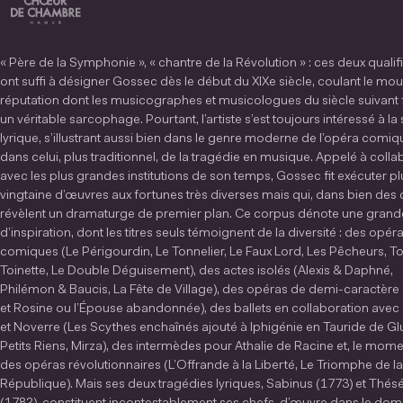
« Père de la Symphonie », « chantre de la Révolution » : ces deux qualifi
ont suffi à désigner Gossec dès le début du XIXe siècle, coulant le mou
réputation dont les musicographes et musicologues du siècle suivant 
un véritable sarcophage. Pourtant, l’artiste s’est toujours intéressé à la
lyrique, s’illustrant aussi bien dans le genre moderne de l’opéra comi
dans celui, plus traditionnel, de la tragédie en musique. Appelé à colla
avec les plus grandes institutions de son temps, Gossec fit exécuter p
vingtaine d’œuvres aux fortunes très diverses mais qui, dans bien des 
révèlent un dramaturge de premier plan. Ce corpus dénote une grande
d’inspiration, dont les titres seuls témoignent de la diversité : des opér
comiques (Le Périgourdin, Le Tonnelier, Le Faux Lord, Les Pêcheurs, T
Toinette, Le Double Déguisement), des actes isolés (Alexis & Daphné,
Philémon & Baucis, La Fête de Village), des opéras de demi-caractère
et Rosine ou l’Épouse abandonnée), des ballets en collaboration avec
et Noverre (Les Scythes enchaînés ajouté à Iphigénie en Tauride de Gl
Petits Riens, Mirza), des intermèdes pour Athalie de Racine et, le mome
des opéras révolutionnaires (L’Offrande à la Liberté, Le Triomphe de la
République). Mais ses deux tragédies lyriques, Sabinus (1773) et Thés