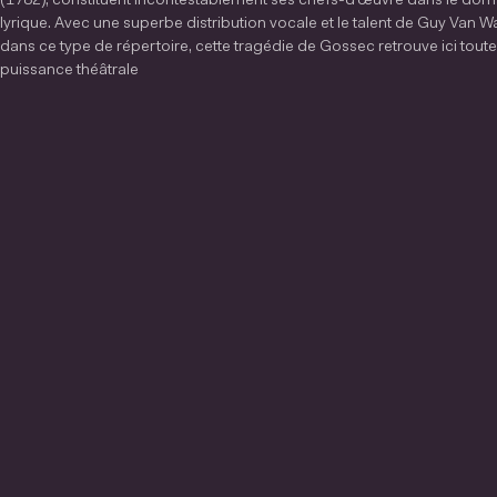
(1782), constituent incontestablement ses chefs-d’œuvre dans le dom
lyrique. Avec une superbe distribution vocale et le talent de Guy Van 
dans ce type de répertoire, cette tragédie de Gossec retrouve ici toute
puissance théâtrale