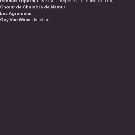
Renaud Tripathi
, ténor (un Coryphée / 1er Suivant du roi)
Chœur de Chambre de Namur
Les Agrémens
Guy Van Waas
, direction