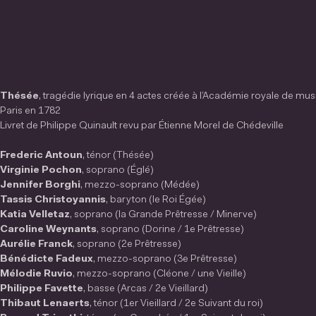
Thésée
, tragédie lyrique en 4 actes créée à l’Académie royale de mus
Paris en 1782
Livret de Philippe Quinault revu par Étienne Morel de Chédeville
Frederic Antoun
, ténor (Thésée)
Virginie Pochon
, soprano (Églé)
Jennifer Borghi
, mezzo-soprano (Médée)
Tassis Christoyannis
, baryton (le Roi Égée)
Katia Velletaz
, soprano (la Grande Prêtresse / Minerve)
Caroline Weynants
, soprano (Dorine / 1e Prêtresse)
Aurélie Franck
, soprano (2e Prêtresse)
Bénédicte Fadeux
, mezzo-soprano (3e Prêtresse)
Mélodie Ruvio
, mezzo-soprano (Cléone / une Vieille)
Philippe Favette
, basse (Arcas / 2e Vieillard)
Thibaut Lenaerts
, ténor (1er Vieillard / 2e Suivant du roi)