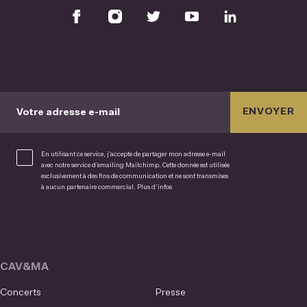
ENVOYER
Votre adresse e-mail
En utilisant ce service, j’accepte de partager mon adresse e-mail
avec notre service d’emailing Mailchimp. Cette donnée est utilisée
exclusivement à des fins de communication et ne sont transmises
à aucun partenaire commercial.
Plus d’infos
CAV&MA
Concerts
Presse