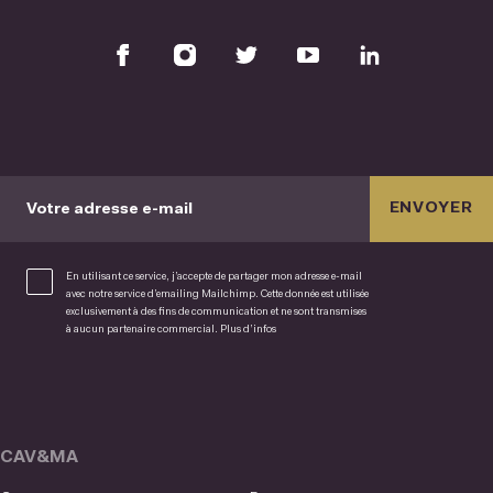
ENVOYER
Votre adresse e-mail
En utilisant ce service, j’accepte de partager mon adresse e-mail
avec notre service d’emailing Mailchimp. Cette donnée est utilisée
exclusivement à des fins de communication et ne sont transmises
à aucun partenaire commercial.
Plus d’infos
CAV&MA