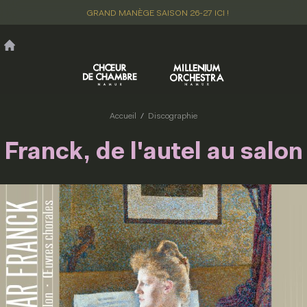
Aller
GRAND MANÈGE SAISON 26-27 ICI !
au
contenu
principal
Accueil
Discographie
Franck, de l'autel au salon