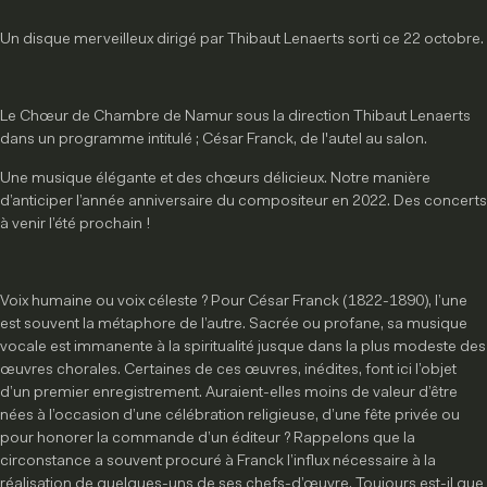
Un disque merveilleux dirigé par Thibaut Lenaerts sorti ce 22 octobre.
Le Chœur de Chambre de Namur sous la direction Thibaut Lenaerts
dans un programme intitulé ; César Franck, de l'autel au salon.
Une musique élégante et des chœurs délicieux. Notre manière
d’anticiper l’année anniversaire du compositeur en 2022. Des concerts
à venir l’été prochain !
Voix humaine ou voix céleste ? Pour César Franck (1822-1890), l’une
est souvent la métaphore de l’autre. Sacrée ou profane, sa musique
vocale est immanente à la spiritualité jusque dans la plus modeste des
œuvres chorales. Certaines de ces œuvres, inédites, font ici l’objet
d’un premier enregistrement. Auraient-elles moins de valeur d’être
nées à l’occasion d’une célébration religieuse, d’une fête privée ou
pour honorer la commande d’un éditeur ? Rappelons que la
circonstance a souvent procuré à Franck l’influx nécessaire à la
réalisation de quelques-uns de ses chefs-d’œuvre. Toujours est-il que