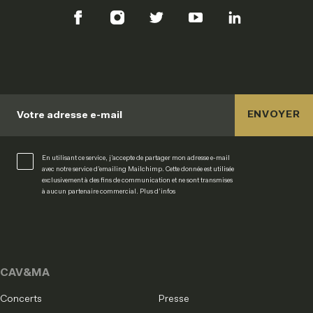
ENVOYER
Votre adresse e-mail
En utilisant ce service, j’accepte de partager mon adresse e-mail
avec notre service d’emailing Mailchimp. Cette donnée est utilisée
exclusivement à des fins de communication et ne sont transmises
à aucun partenaire commercial.
Plus d’infos
CAV&MA
Concerts
Presse