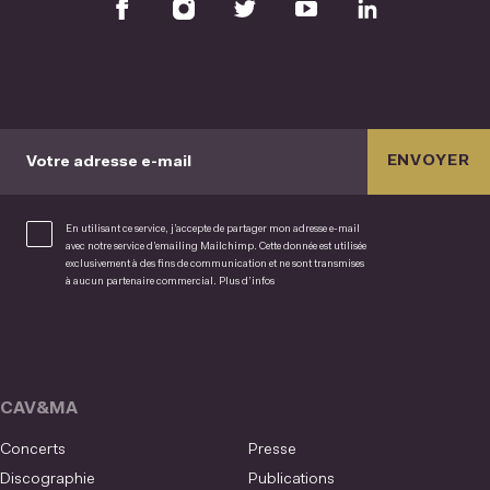
ENVOYER
Votre adresse e-mail
En utilisant ce service, j’accepte de partager mon adresse e-mail
avec notre service d’emailing Mailchimp. Cette donnée est utilisée
exclusivement à des fins de communication et ne sont transmises
à aucun partenaire commercial.
Plus d’infos
CAV&MA
Concerts
Presse
Discographie
Publications