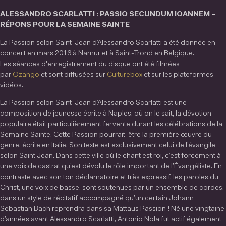
ALESSANDRO SCARLATTI : PASSIO SECUNDUM IOANNEM –
RÉPONS POUR LA SEMAINE SAINTE
La Passion selon Saint-Jean d’Alessandro Scarlatti a été donnée en
concert en mars 2016 à Namur et à Saint-Trond en Belgique.
Les séances d'enregistrement du disque ont été filmées
par
Ozango
et sont diffusées sur
Culturebox
et sur les plateformes
vidéos.
La Passion selon Saint-Jean d’Alessandro Scarlatti est une
composition de jeunesse écrite à Naples, où on le sait, la dévotion
populaire était particulièrement fervente durant les célébrations de la
Semaine Sainte. Cette Passion pourrait-être la première œuvre du
genre, écrite en Italie. Son texte est exclusivement celui de l’évangile
selon Saint Jean. Dans cette ville où le chant est roi, c’est forcément à
une voix de castrat qu’est dévolu le rôle important de l’Évangéliste. En
contraste avec son ton déclamatoire et très expressif, les paroles du
Christ, une voix de basse, sont soutenues par un ensemble de cordes,
dans un style de récitatif accompagné qu’un certain Johann
Sebastian Bach reprendra dans sa Mattäus Passion ! Né une vingtaine
d’années avant Alessandro Scarlatti, Antonio Nola fut actif également