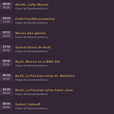
29/09
Alcide, Lully-Marais
20:00
Chœur de Chambre de Namur
04/10
Forêt Paisible (création)
11:00
Chœur de Chambre de Namur
27/11
Messe des glaces
20:00
Chœur de Chambre de Namur
17/12
Grand Choral de Noël
20:00
Chœur de Chambre de Namur
29/01
Bach, Messe en si BWV 232
20:00
Chœur de Chambre de Namur
06/03
Bach, La Passion selon St. Matthieu
19:00
Chœur de Chambre de Namur
24/03
Bach, La Passion selon Saint-Jean
20:00
Chœur de Chambre de Namur
20/04
Salieri, Falstaff
20:00
Chœur de Chambre de Namur