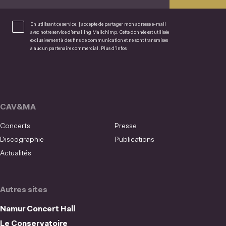
En utilisant ce service, j’accepte de partager mon adresse e-mail
avec notre service d’emailing Mailchimp. Cette donnée est utilisée
exclusivement à des fins de communication et ne sont transmises
à aucun partenaire commercial.
Plus d’infos
CAV&MA
Concerts
Presse
Discographie
Publications
Actualités
Autres sites
Namur Concert Hall
Le Conservatoire