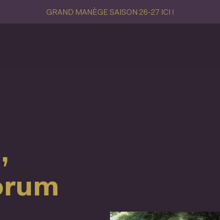
GRAND MANÈGE SAISON 26-27 ICI !
,
orum