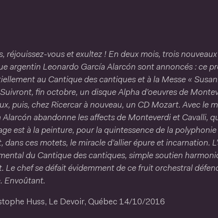
s, réjouissez-vous et exultez ! En deux mois, trois nouveaux
ue argentin Leonardo García Alarcón sont annoncés : ce 
iellement au Cantique des cantiques et à la Messe « Susan
. Suivront, fin octobre, un disque Alpha d’oeuvres de Monte
ux, puis, chez Ricercar à nouveau, un CD Mozart. Avec le 
 Alarcón abandonne les affects de Monteverdi et Cavalli, qu
ge est à la peinture, pour la quintessence de la polyphoni
t, dans ces motets, le miracle d’allier épure et incarnatio
mental du Cantique des cantiques, simple soutien harmoni
t. Le chef se défait évidemment de ce fruit orchestral défen
. Envoûtant.
istophe Huss, Le Devoir, Québec 14/10/2016