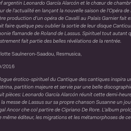
ef argentin Leonardo García Alarcón et le chœur de chamb
r de l’actualité en lançant la nouvelle saison de l’Opéra de
re production d’un opéra de Cavalli au Palais Garnier fait e
it faire quelque peu oublier la sortie de leur disque Canti
onie flamande de Roland de Lassus. Spirituel tout autant q
strement fait partie des belles révélations de la rentrée.
rlotte Saulneron-Saadou, Resmusica,
9/2016
logue érotico-spirituel du Cantique des cantiques inspira u
strina, partition majeure et servie par une belle discograph
it pièces: Leonardo García Alarcón réunit cette demi‑heure 
 la messe de Lassus sur sa propre chanson Susanne un jour,
al Ancor che col partire de Cipriano De Rore. L’album prolon
e même éditeur, les migrations et les métamorphoses de ce 