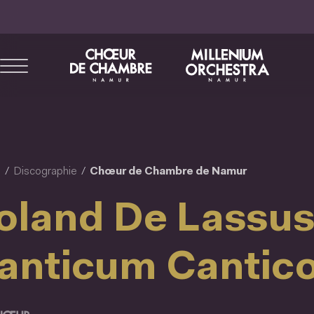
Aller
au
contenu
principal
l
Discographie
Chœur de Chambre de Namur
oland De Lassus
anticum Cantic