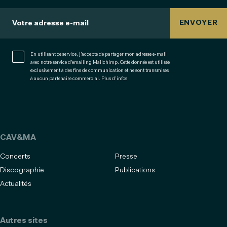
ENVOYER
Votre adresse e-mail
En utilisant ce service, j’accepte de partager mon adresse e-mail
avec notre service d’emailing Mailchimp. Cette donnée est utilisée
exclusivement à des fins de communication et ne sont transmises
à aucun partenaire commercial.
Plus d’infos
CAV&MA
Concerts
Presse
Discographie
Publications
Actualités
Autres sites