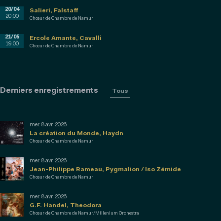
20/04
Salieri, Falstaff
20:00
Chœur de Chambre de Namur
21/05
Ercole Amante, Cavalli
19:00
Chœur de Chambre de Namur
Derniers enregistrements
Tous
mer. 8 avr. 2026
La création du Monde, Haydn
Chœur de Chambre de Namur
mer. 8 avr. 2026
Jean-Philippe Rameau, Pygmalion / Iso Zémide
Chœur de Chambre de Namur
mer. 8 avr. 2026
G.F. Handel, Theodora
Chœur de Chambre de Namur/Millenium Orchestra