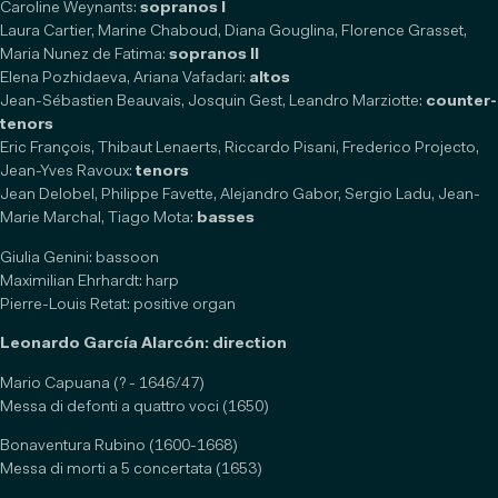
Caroline Weynants:
sopranos I
Laura Cartier, Marine Chaboud, Diana Gouglina, Florence Grasset,
Maria Nunez de Fatima:
sopranos II
Elena Pozhidaeva, Ariana Vafadari:
altos
Jean-Sébastien Beauvais, Josquin Gest, Leandro Marziotte:
counter-
tenors
Eric François, Thibaut Lenaerts, Riccardo Pisani, Frederico Projecto,
Jean-Yves Ravoux:
tenors
Jean Delobel, Philippe Favette, Alejandro Gabor, Sergio Ladu, Jean-
Marie Marchal, Tiago Mota:
basses
Giulia Genini: bassoon
Maximilian Ehrhardt: harp
Pierre-Louis Retat: positive organ
Leonardo García Alarcón: direction
Mario Capuana (? - 1646/47)
Messa di defonti a quattro voci (1650)
Bonaventura Rubino (1600-1668)
Messa di morti a 5 concertata (1653)