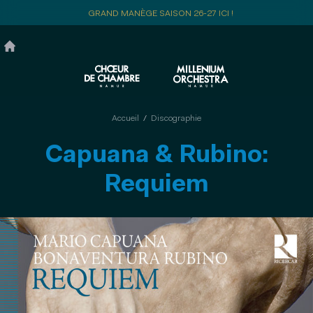
Aller
GRAND MANÈGE SAISON 26-27 ICI !
au
contenu
principal
Accueil
Discographie
Capuana & Rubino:
Requiem