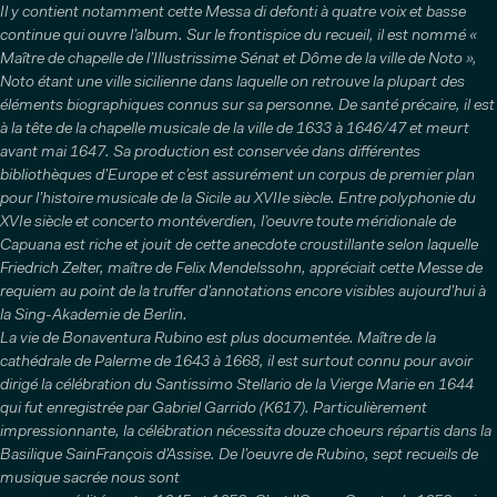
Il y contient notamment cette Messa di defonti à quatre voix et basse
continue qui ouvre l’album. Sur le frontispice du recueil, il est nommé «
Maître de chapelle de l’Illustrissime Sénat et Dôme de la ville de Noto »,
Noto étant une ville sicilienne dans laquelle on retrouve la plupart des
éléments biographiques connus sur sa personne. De santé précaire, il est
à la tête de la chapelle musicale de la ville de 1633 à 1646/47 et meurt
avant mai 1647. Sa production est conservée dans différentes
bibliothèques d’Europe et c’est assurément un corpus de premier plan
pour l’histoire musicale de la Sicile au XVIIe siècle. Entre polyphonie du
XVIe siècle et concerto montéverdien, l’oeuvre toute méridionale de
Capuana est riche et jouit de cette anecdote croustillante selon laquelle
Friedrich Zelter, maître de Felix Mendelssohn, appréciait cette Messe de
requiem au point de la truffer d’annotations encore visibles aujourd’hui à
la Sing-Akademie de Berlin.
La vie de Bonaventura Rubino est plus documentée. Maître de la
cathédrale de Palerme de 1643 à 1668, il est surtout connu pour avoir
dirigé la célébration du Santissimo Stellario de la Vierge Marie en 1644
qui fut enregistrée par Gabriel Garrido (K617). Particulièrement
impressionnante, la célébration nécessita douze choeurs répartis dans la
Basilique SainFrançois d’Assise. De l’oeuvre de Rubino, sept recueils de
musique sacrée nous sont