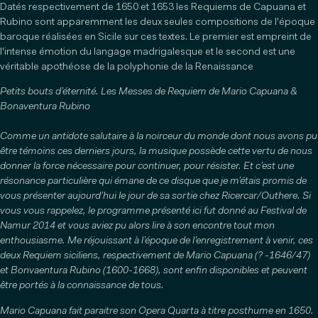
Datés respectivement de 1650 et 1653 les Requiems de Capuana et
Rubino sont apparemment les deux seules compositions de l'époque
baroque réalisées en Sicile sur ces textes. Le premier est empreint de
l'intense émotion du langage madrigalesque et le second est une
véritable apothéose de la polyphonie de la Renaissance
Petits bouts d’éternité. Les Messes de Requiem de Mario Capuana &
Bonaventura Rubino
Comme un antidote salutaire à la noirceur du monde dont nous avons pu
être témoins ces derniers jours, la musique possède cette vertu de nous
donner la force nécessaire pour continuer, pour résister. Et c’est une
résonance particulière qui émane de ce disque que je m’étais promis de
vous présenter aujourd’hui le jour de sa sortie chez Ricercar/Outhere. Si
vous vous rappelez, le programme présenté ici fut donné au Festival de
Namur 2014 et vous aviez pu alors lire à son encontre tout mon
enthousiasme. Me réjouissant à l’époque de l’enregistrement à venir, ces
deux Requiem siciliens, respectivement de Mario Capuana (? -1646/47)
et Bonvaentura Rubino (1600-1668), sont enfin disponibles et peuvent
être portés à la connaissance de tous.
Mario Capuana fait paraitre son Opera Quarta à titre posthume en 1650.