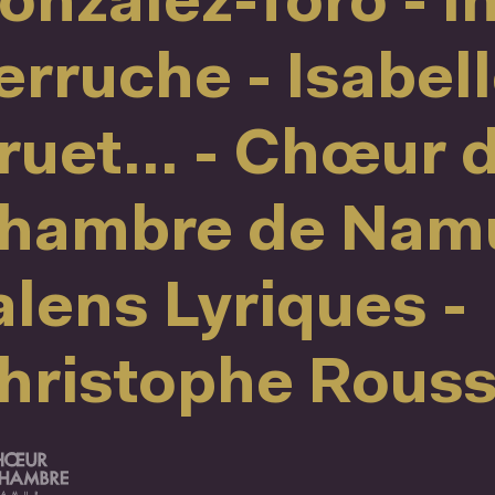
onzález-Toro - I
erruche - Isabel
ruet... - Chœur 
hambre de Namu
alens Lyriques -
hristophe Rouss