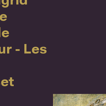
ngrid
le
de
r - Les
et