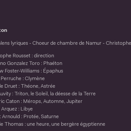
ton
alens lyriques - Choeur de chambre de Namur - Christoph
ophe Rousset : direction
ano Gonzalez Toro : Phaéton
w Foster-Williams : Épaphus
d Perruche : Clymène
le Druet : Théone, Astrée
uvity : Triton, le Soleil, la déesse de la Terre
ric Caton : Mérops, Automne, Jupiter
 Arquez : Libye
 Arnould : Protée, Saturne
ie Thomas : une heure, une bergère égyptienne