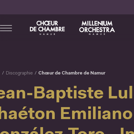
Aller
au
contenu
principal
l
Discographie
Chœur de Chambre de Namur
ean-Baptiste Lull
haéton Emiliano