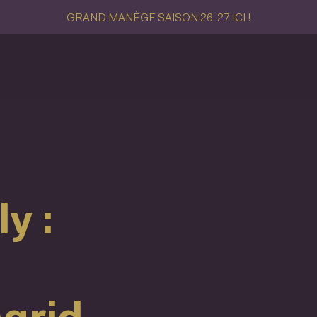
GRAND MANÈGE SAISON 26-27 ICI !
y :