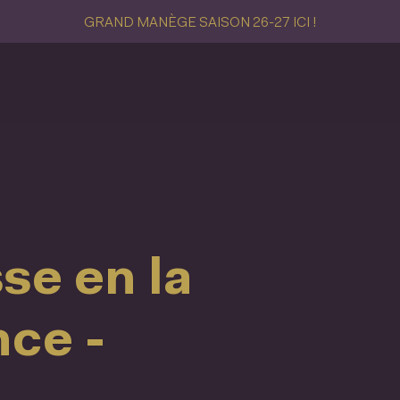
GRAND MANÈGE SAISON 26-27 ICI !
se en la
nce -