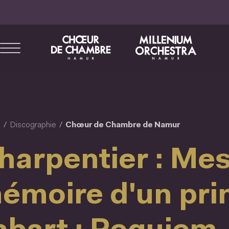
Aller
au
contenu
principal
l
Discographie
Chœur de Chambre de Namur
harpentier : Mes
émoire d'un pri