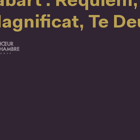
abart : Requiem,
agnificat, Te D