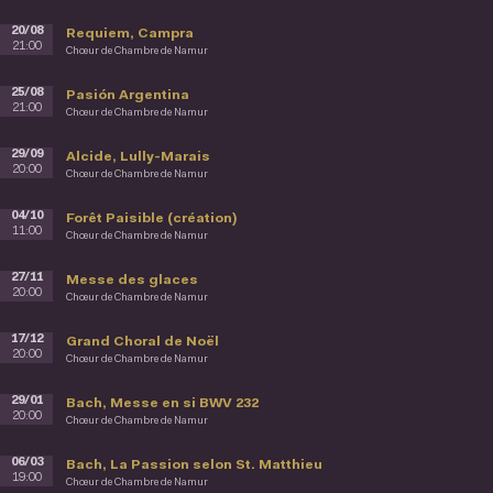
20/08
Requiem, Campra
21:00
Chœur de Chambre de Namur
25/08
Pasión Argentina
21:00
Chœur de Chambre de Namur
29/09
Alcide, Lully-Marais
20:00
Chœur de Chambre de Namur
04/10
Forêt Paisible (création)
11:00
Chœur de Chambre de Namur
27/11
Messe des glaces
20:00
Chœur de Chambre de Namur
17/12
Grand Choral de Noël
20:00
Chœur de Chambre de Namur
29/01
Bach, Messe en si BWV 232
20:00
Chœur de Chambre de Namur
06/03
Bach, La Passion selon St. Matthieu
19:00
Chœur de Chambre de Namur