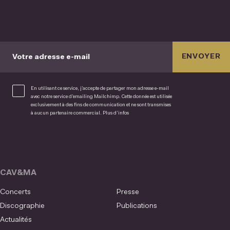
ENVOYER
Votre adresse e-mail
En utilisant ce service, j’accepte de partager mon adresse e-mail
avec notre service d’emailing Mailchimp. Cette donnée est utilisée
exclusivement à des fins de communication et ne sont transmises
à aucun partenaire commercial.
Plus d’infos
CAV&MA
Concerts
Presse
Discographie
Publications
Actualités