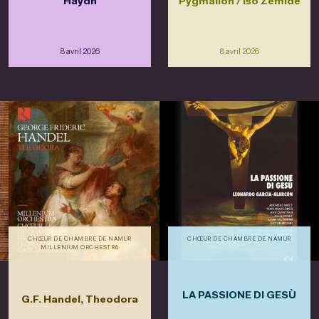
Haydn
Pygmalion / Iso Zémide
8 avril 2026
8 avril 2026
CHŒUR DE CHAMBRE DE NAMUR
CHŒUR DE CHAMBRE DE NAMUR
MILLENIUM ORCHESTRA
LA PASSIONE DI GESÙ
G.F. Handel, Theodora