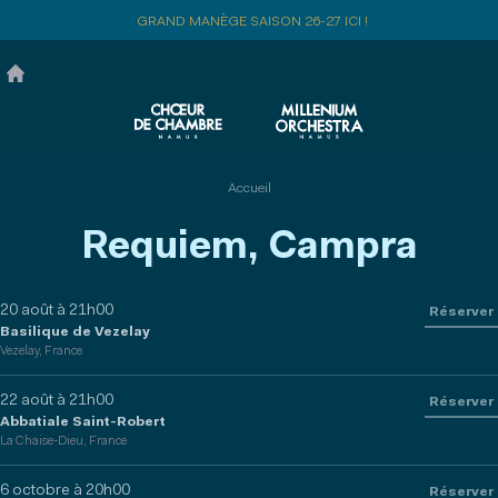
Aller
GRAND MANÈGE SAISON 26-27 ICI !
au
contenu
principal
Accueil
Requiem, Campra
20 août à 21h00
Réserver
Basilique de Vezelay
Vezelay, France
22 août à 21h00
Réserver
Abbatiale Saint-Robert
La Chaise-Dieu, France
6 octobre à 20h00
Réserver