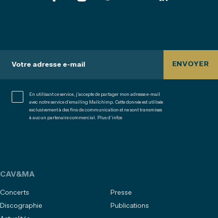
ENVOYER
Votre adresse e-mail
En utilisant ce service, j’accepte de partager mon adresse e-mail
avec notre service d’emailing Mailchimp. Cette donnée est utilisée
exclusivement à des fins de communication et ne sont transmises
à aucun partenaire commercial.
Plus d’infos
CAV&MA
Concerts
Presse
Discographie
Publications