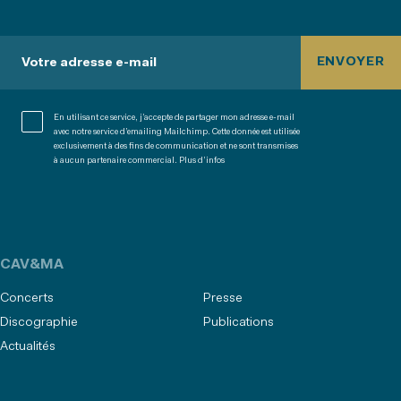
ENVOYER
Votre adresse e-mail
En utilisant ce service, j’accepte de partager mon adresse e-mail
avec notre service d’emailing Mailchimp. Cette donnée est utilisée
exclusivement à des fins de communication et ne sont transmises
à aucun partenaire commercial.
Plus d’infos
CAV&MA
Concerts
Presse
Discographie
Publications
Actualités