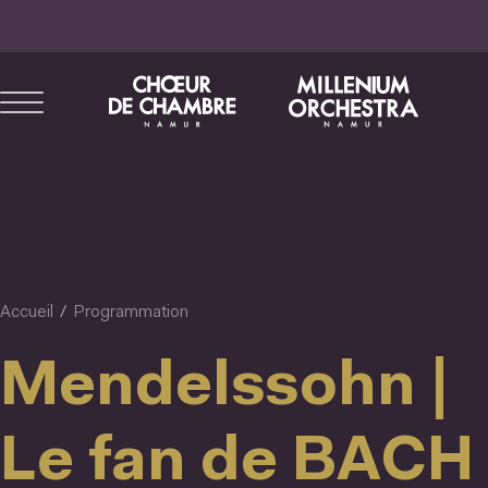
Aller
au
contenu
principal
Accueil
Programmation
Mendelssohn |
Le fan de BACH