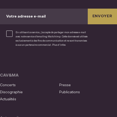
ENVOYER
Votre adresse e-mail
En utilisant ce service, j’accepte de partager mon adresse e-mail
avec notre service d’emailing Mailchimp. Cette donnée est utilisée
exclusivement à des fins de communication et ne sont transmises
à aucun partenaire commercial.
Plus d’infos
CAV&MA
Concerts
Presse
Discographie
Publications
Actualités