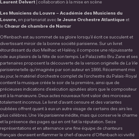
Laurent Delvert
| collaboration à la mise en scène
Les Musiciens du Louvre – Académie des Musiciens du
Louvre,
en partenariat avec
le Jeune Orchestre Atlantique
et
le
Chœur de chambre de Namur
Offenbach est au sommet de sa gloire lorsqu’il écrit ce succulent et
divertissant miroir de la bonne société parisienne. Sur un livret
étourdissant du duo Meilhac et Halévy, il compose une réjouissante
ode aux plaisirs de la fête de son temps. Le Palazzetto Bru Zane et ses
partenaires proposent la découverte de la version originelle de
La Vie
parisienne
telle qu’imaginée par son auteur en 1866. Récemment mis
au jour, le matériel d’orchestre complet de l’orchestre du Palais-Royal
contient la musique créée le soir de la première, ainsi que de
précieuses indications d’exécution ajoutées alors que le compositeur
est à la manœuvre. Deux actes nouveaux font valoir des morceaux
totalement inconnus. Le livret d’avant censure et des variantes
oubliées offrent quant à eux un autre visage de certains des airs les
plus célèbres. Une
Vie parisienne
inédite, mais qui conserve le charme
et la présence des pages qui en ont fait la réputation. Seize
représentations et en alternance une fine équipe de chanteurs
français devraient enflammer le chef-d’œuvre d’Offenbach ici vivifié