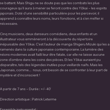
se battent. Mais Shigu ne se doute pas que les combats les plus
courageux qu’il aura à mener se feront contre des Yôkai – les esprits
japonais. Doté d’une sensibilité particulière pour les percevoir, il
apprend à connaître leurs noms, leurs fonctions, et à s’en méfier si
nécessaire.
Cinq musiciens, deux danseurs comédiens, deux enfants et un
illustrateur vous emmèneront à la découverte du répertoire
inépuisable des Yôkai. C’est l’auteur de manga Shigeru Mizuki qui les a
ramenés dans la culture japonaise contemporaine. La lumière des
néons modernes avait failli leur être fatale, car elle ne laisse aucune
zone d’ombre dans les coins des pièces. Et les Yôkai auraient pu
disparaître, tels des légendes inutiles pour vieillards naïfs. Mais les
Japonais, comme… nous, ont besoin de se confronter à leur part de
mystère et d’inconscient !
A partir de 7 ans – Durée : +/- 40’
Direction artistique : Patrick Leterme
Ensemble instrumental :