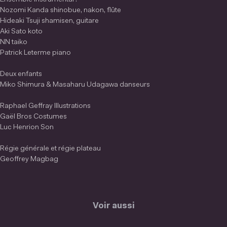
Nozomi Kanda shinobue, nakon, flûte
Hideaki Tsuji shamisen, guitare
Aki Sato koto
NN taiko
Patrick Leterme piano
Deux enfants
Miko Shimura & Masaharu Udagawa danseurs
Raphael Geffray Illustrations
Gaël Bros Costumes
Luc Henrion Son
Régie générale et régie plateau
Geoffrey Magbag
Voir aussi