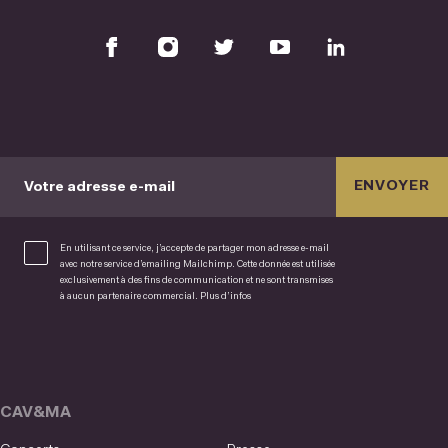
ENVOYER
Votre adresse e-mail
En utilisant ce service, j’accepte de partager mon adresse e-mail
avec notre service d’emailing Mailchimp. Cette donnée est utilisée
exclusivement à des fins de communication et ne sont transmises
à aucun partenaire commercial.
Plus d’infos
CAV&MA