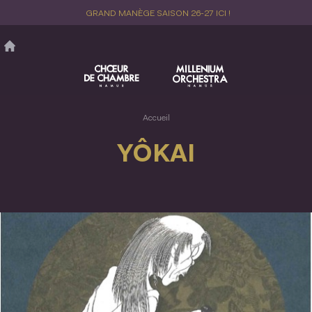
Aller
GRAND MANÈGE SAISON 26-27 ICI !
au
contenu
principal
Accueil
YÔKAI