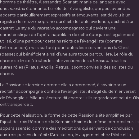
homme de théâtre, Alessandro Scarlatti manie ce langage avec
une
maestria
étonnante. Le rôle de l’évangéliste, qui peut avoir des
accents particulièrement expressifs et émouvants, est dévolu à un
registre de mezzo-soprano qui était, de toute évidence, destiné à un
castrat. Le style du
recitativo accompagnato
qui devient une
caractéristique de l’opéra napolitain de cette époque est également
utilisé, d’une part pour certains récits de l’évangéliste (comme
l’introduction), mais surtout pour toutes les interventions du Christ
(basse) qui bénéficient ainsi d’une aura toute particulière. Le rôle du
chœur se limite à toutes les interventions des «
turbae
». Tous les
autres rôles (Pilatus, Ancilla, Petrus…) sont conviés à des solistes du
chœur.
La Passion se termine comme elle a commencé, à savoir par un
récitatif accompagné confié à l’évangéliste ; il s’agit du dernier verset
de l’évangile « Ailleurs l’écriture dit encore : « Ils regarderont celui qu’ils
ont transpercé ».
Pour cette réalisation, la forme de cette Passion a été amplifiée par
l’ajout de trois Répons de la Semaine Sainte du même compositeur. Ils
apparaissent ici comme des méditations qui servent de conclusion
aux trois parties du récit : l’Arrestation, le Jugement chez Pilate et la