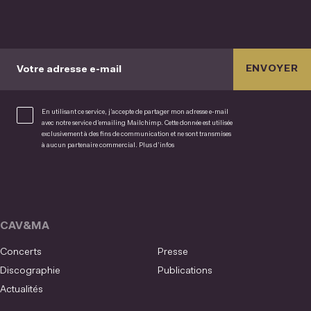
ENVOYER
Votre adresse e-mail
En utilisant ce service, j’accepte de partager mon adresse e-mail
avec notre service d’emailing Mailchimp. Cette donnée est utilisée
exclusivement à des fins de communication et ne sont transmises
à aucun partenaire commercial.
Plus d’infos
CAV&MA
Concerts
Presse
Discographie
Publications
Actualités