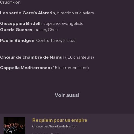
Crucifixion.
Leonardo
García
Alarcón
, direction et claviers
Giuseppina
Bridelli
, soprano, Évangéliste
Guerle
Guenes
,
basse, Christ
Paulin
Bündgen
, Contre-ténor, Pilatus
Chœur
de chambre de Namur
( 16 chanteurs)
Cappella
Mediterranea
(15 Instrumentistes)
Voir aussi
Requiem pour un empire
Chœur de Chambre de Namur