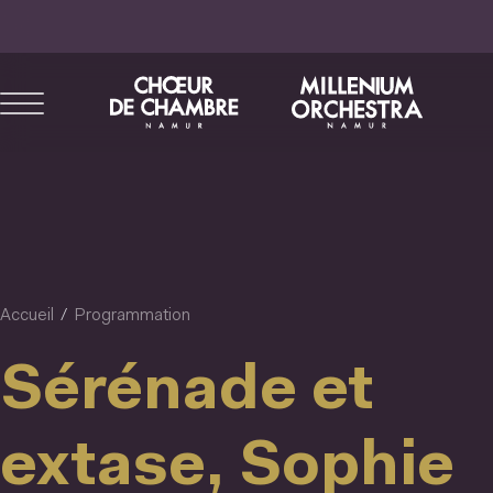
Aller
au
contenu
principal
Accueil
Programmation
Sérénade et
extase, Sophie