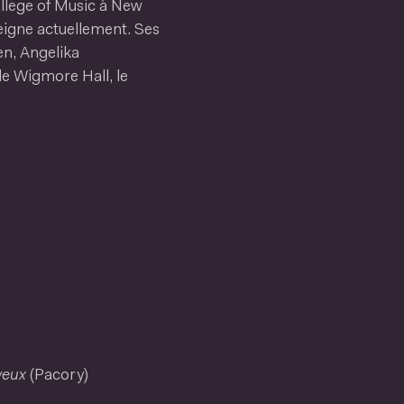
College of Music à New
seigne actuellement. Ses
en, Angelika
 le Wigmore Hall, le
veux
(Pacory)