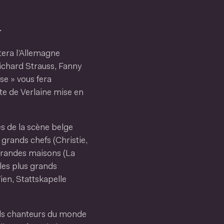
r
tera l’Allemagne
ichard Strauss, Fanny
se » vous fera
e de Verlaine mise en
es de la scène belge
 grands chefs (Christie,
 grandes maisons (La
 les plus grands
en, Stattskapelle
nds chanteurs du monde