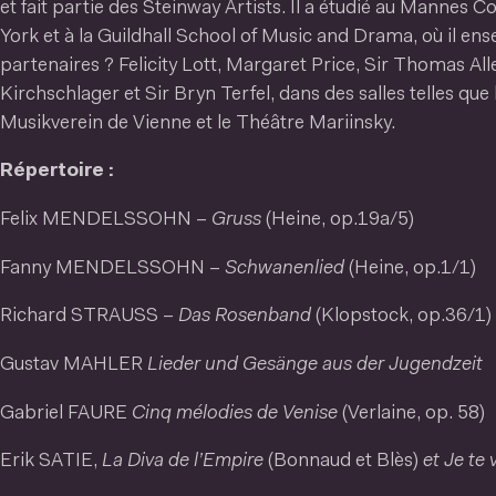
et fait partie des Steinway Artists. Il a étudié au Mannes 
York et à la Guildhall School of Music and Drama, où il en
partenaires ? Felicity Lott, Margaret Price, Sir Thomas All
Kirchschlager et Sir Bryn Terfel, dans des salles telles que
Musikverein de Vienne et le Théâtre Mariinsky.
Répertoire :
Felix MENDELSSOHN –
Gruss
(Heine, op.19a/5)
Fanny MENDELSSOHN –
Schwanenlied
(Heine, op.1/1)
Richard STRAUSS –
Das Rosenband
(Klopstock, op.36/1)
Gustav MAHLER
Lieder und Gesänge aus der Jugendzeit
Gabriel FAURE
Cinq mélodies de Venise
(Verlaine, op. 58)
Erik SATIE,
La Diva de l’Empire
(Bonnaud et Blès)
et Je te 