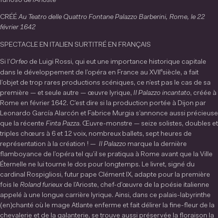
furioso
de l’Arioste
CRÉÉ
Au Teatro delle Quattro Fontane Palazzo
Barberini, Rome, le 22
février 1642
SPECTACLE EN ITALIEN SURTITRÉ EN FRANÇAIS
Si l’
Orfeo
de Luigi Rossi, qui eut une importance historique capitale
e
dans le développement de l’opéra en France au XVII
siècle, a fait
l’objet de trop rares productions scéniques, ce n’est pas le cas de sa
première — et seule autre — œuvre lyrique,
Il Palazzo incantato
, créée à
Rome en février 1642. C’est dire si la production portée à Dijon par
Leonardo García Alarcón et Fabrice Murgia s’annonce aussi précieuse
que la récente
Finta Pazza
. Œuvre-monstre — seize solistes, doubles et
triples chœurs à 6 et 12 voix, nombreux ballets, sept heures de
représentation à la création ! —
Il Palazzo
marque la dernière
flamboyance de l’opéra tel qu’il se pratiqua à Rome avant que la Ville
Éternelle ne lui tourne le dos pour longtemps. Le livret, signé du
cardinal Rospigliosi, futur pape Clément IX, adapte pour la première
fois le
Roland furieux
de l’Arioste, chef-d’œuvre de la poésie italienne
appelé à une longue carrière lyrique. Ainsi, dans ce palais-labyrinthe
(en)chanté où le mage Atlante enferme et fait délirer la fine-fleur de la
chevalerie et de la galanterie, se trouve aussi préservée la floraison la