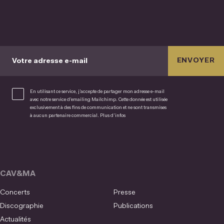
ENVOYER
Votre adresse e-mail
En utilisant ce service, j’accepte de partager mon adresse e-mail
avec notre service d’emailing Mailchimp. Cette donnée est utilisée
exclusivement à des fins de communication et ne sont transmises
à aucun partenaire commercial.
Plus d’infos
CAV&MA
Concerts
Presse
Discographie
Publications
Actualités