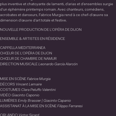
plus inventive et chatoyante de lamenti, d’arias et d’ensembles surgie
d’un éphémère printemps romain. Avec chanteurs, comédiens,
acrobates et danseurs, Fabrice Murgia rend à ce chef-d’œuvre sa
dimension d’œuvre d’art totale et festive.
NOUVELLE PRODUCTION DE L’OPÉRA DE DIJON
ENSEMBLE & ARTISTES EN RÉSIDENCE
CAPPELLA MEDITERRANEA
CHŒUR DE L’OPÉRA DE DIJON
CHŒUR DE CHAMBRE DE NAMUR
DIRECTION MUSICALE
Leonardo García Alarcón
MISE EN SCÈNE
Fabrice Murgia
DÉCORS
Vincent Lemaire
COSTUMES
Clara Peluffo Valentini
VIDÉO
Giacinto Caponio
LUMIÈRES
Emily Brassier | Giacinto Capanio
ASSISTANAT À LA MISE EN SCÈNE
Filippo Ferraresi
ORLANDO
Victor Sicard