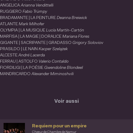
ANGELICA
Arianna Vendittelli
RUGGIERO
Fabio Trümpy
BRADAMANTE | LA PEINTURE
Deanna Breiwick
ATLANTE
Mark Milhofer
OLYMPIA | LA MUSIQUE
Lucía Martín-Cartón
MARFISA | LA MAGIE | DORALICE
Mariana Flores
GIGANTE | SACRIPANTE | GRADASSO
Grigory Soloviov
PRASILDO | LE NAIN
Kacper Szelążek
ALCESTE
André Lacerda
FERRAU | ASTOLFO
Valerio Contaldo
FIORDILIGI | LA POÉSIE
Gwendoline Blondeel
MANDRICARDO
Alexander Miminoshvili
Voir aussi
Requiem pour un empire
Chœur de Chambre de Namur