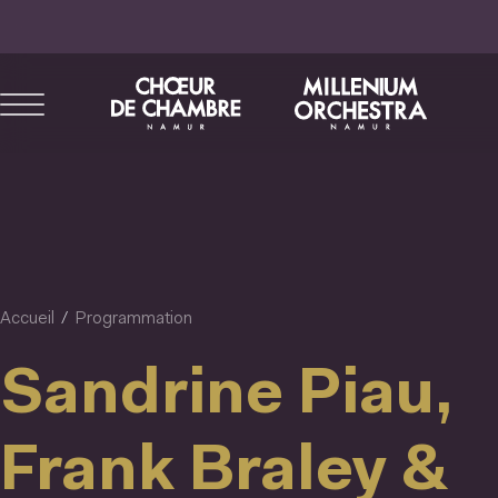
Aller
au
contenu
principal
Accueil
Programmation
Sandrine Piau,
Frank Braley &