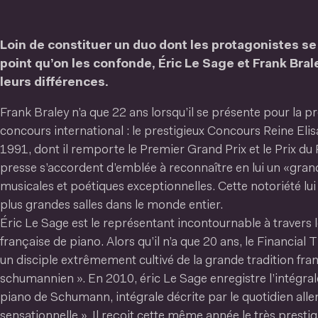
Loin de constituer un duo dont les protagonistes s
point qu’on les confonde, Éric Le Sage et Frank Bra
leurs différences.
Frank Braley n’a que 22 ans lorsqu’il se présente pour la p
concours international : le prestigieux Concours Reine Eli
1991, dont il remporte le Premier Grand Prix et le Prix du P
presse s’accordent d’emblée à reconnaître en lui un «grand
musicales et poétiques exceptionnelles. Cette notoriété lui
plus grandes salles dans le monde entier.
Éric Le Sage est le représentant incontournable à travers 
française de piano. Alors qu’il n’a que 20 ans, le Financial T
un disciple extrêmement cultivé de la grande tradition fra
schumannien ». En 2010, éric Le Sage enregistre l’intégra
piano de Schumann, intégrale décrite par le quotidien al
sensationnelle ». Il reçoit cette même année le très presti