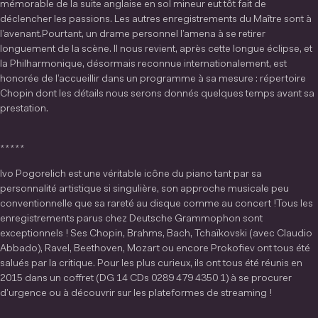
mémorable de la suite anglaise en sol mineur eut tôt fait de
déclencher les passions. Les autres enregistrements du Maître sont à
l’avenant.Pourtant, un drame personnel l’amena à se retirer
longuement de la scène. Il nous revient, après cette longue éclipse, et
la Philharmonique, désormais reconnue internationalement, est
honorée de l’accueillir dans un programme à sa mesure : répertoire
Chopin dont les détails nous serons donnés quelques temps avant sa
prestation.
*****
Ivo Pogorelich est une véritable icône du piano tant par sa
personnalité artistique si singulière, son approche musicale peu
conventionnelle que sa rareté au disque comme au concert !Tous les
enregistrements parus chez Deutsche Grammophon sont
exceptionnels ! Ses Chopin, Brahms, Bach, Tchaïkovski (avec Claudio
Abbado), Ravel, Beethoven, Mozart ou encore Prokofiev ont tous été
salués par la critique. Pour les plus curieux, ils ont tous été réunis en
2015 dans un coffret (DG 14 CDs 0289 479 4350 1) à se procurer
d’urgence ou à découvrir sur les plateformes de streaming !