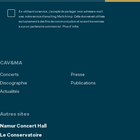
En utilisant ce service, j’accepte de partager mon adresse e-mail
avec notre service d’emailing Mailchimp. Cette donnée est utilisée
exclusivement à des fins de communication et ne sont transmises
à aucun partenaire commercial.
Plus d’infos
CAV&MA
Concerts
Presse
Discographie
Publications
Actualités
Autres sites
Namur Concert Hall
Le Conservatoire