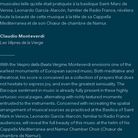
musicales telle qu’elle était pratiquée à la basilique Saint-Marc de
Venise, Leonardo García-Alarcón, familier de Radio France, révélera
toute la beauté de cette musique à la tête de sa Cappella
Mediterranea et de son Chœur de chambre de Namur.
Claudio Monteverdi
Les Vêpres de la Vierge
_______
With the
Vespro della Beata Vergine
, Monteverdi envisions one of the
earliest monuments of European sacred music. Both meditative and
theatrical, his score is conceived as a collection of prayers that does
not hesitate to express joy, and even the greatest sensuality. The
Baroque sentiment in music is already fully present in these highly
virtuosic vocal pages, alternating with richly textured moments
entrusted to the instruments. Concerned with recreating the spatial
arrangement of musical sources as practiced at the Basilica of Saint
Mark in Venice, Leonardo García-Alarcón, familiar to Radio France
audiences, will reveal the full beauty of this music at the helm of his
Cappella Mediterranea and Namur Chamber Choir (Chœur de
chambre de Namur).