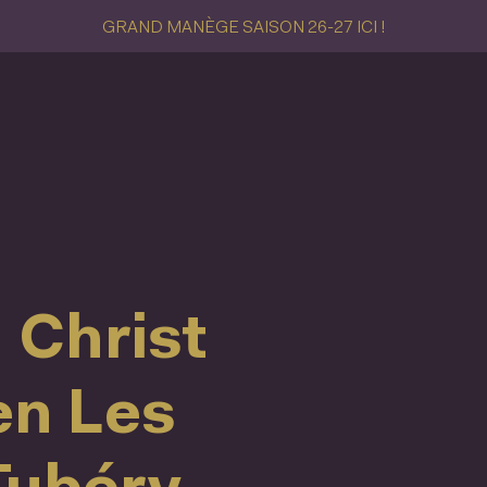
GRAND MANÈGE SAISON 26-27 ICI !
 Christ
en Les