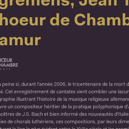
grémens, Jean T
hoeur de Chamb
amur
à peine si, durant l'année 2006, le tricentenaire de la mort
é. Cet enregistrement de cantates vient combler une lacu
raphie illustrant l'histoire de la musique religieuse allem
re un compositeur héritier de la pratique polyphonique d
cêtres de J.S. Bach et bien informé des nouveautés d'Itali
es de chorals luthériens, ces compositions, par leurs dime