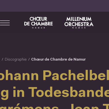
Aller
au
contenu
principal
l
Discographie
Chœur de Chambre de Namur
ohann Pachelbel
ag in Todesband