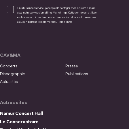
En utilisant ce service, j’accepte de partager mon adresse e-mail
avec notre service d’emailing Mailchimp. Cette donnée est utilisée
exclusivement à des fins de communication et ne sont transmises
à aucun partenaire commercial.
Plus d’infos
CAV&MA
Concerts
Presse
Discographie
Publications
Actualités
Autres sites
Namur Concert Hall
Le Conservatoire