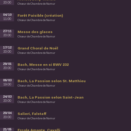
20:00
Chœur de Chambre de Namur
04/10
Forêt Paisible (création)
11:00
Chœur de Chambre de Namur
27/11
Messe des glaces
20:00
Chœur de Chambre de Namur
17/12
Grand Choral de Noël
20:00
Chœur de Chambre de Namur
29/01
Bach, Messe en si BWV 232
20:00
Chœur de Chambre de Namur
06/03
Bach, La Passion selon St. Matthieu
19:00
Chœur de Chambre de Namur
24/03
Bach, La Passion selon Saint-Jean
20:00
Chœur de Chambre de Namur
20/04
Salieri, Falstaff
20:00
Chœur de Chambre de Namur
21/05
Ercole Amante, Cavalli