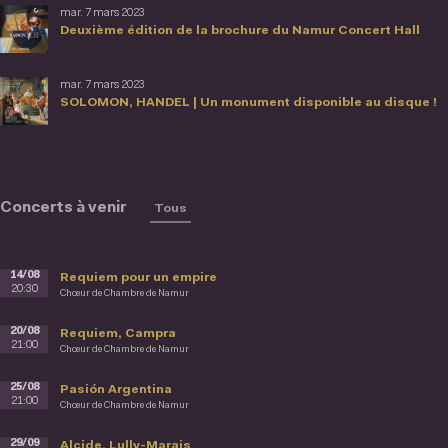
mar. 7 mars 2023
Deuxième édition de la brochure du Namur Concert Hall
mar. 7 mars 2023
SOLOMON, HANDEL | Un monument disponible au disque !
Concerts à venir
Tous
14/08
Requiem pour un empire
20:30
Chœur de Chambre de Namur
20/08
Requiem, Campra
21:00
Chœur de Chambre de Namur
25/08
Pasión Argentina
21:00
Chœur de Chambre de Namur
29/09
Alcide, Lully-Marais