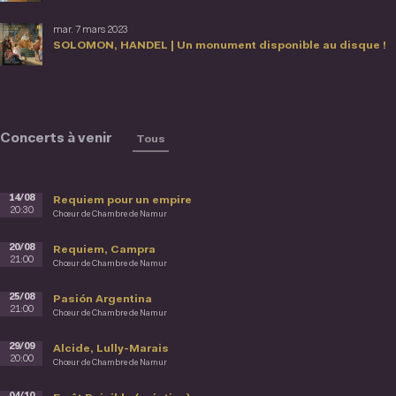
mar. 7 mars 2023
SOLOMON, HANDEL | Un monument disponible au disque !
Concerts à venir
Tous
14/08
Requiem pour un empire
20:30
Chœur de Chambre de Namur
20/08
Requiem, Campra
21:00
Chœur de Chambre de Namur
25/08
Pasión Argentina
21:00
Chœur de Chambre de Namur
29/09
Alcide, Lully-Marais
20:00
Chœur de Chambre de Namur