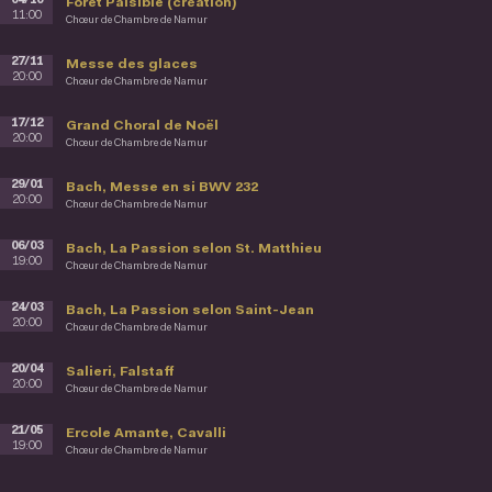
04/10
Forêt Paisible (création)
11:00
Chœur de Chambre de Namur
27/11
Messe des glaces
20:00
Chœur de Chambre de Namur
17/12
Grand Choral de Noël
20:00
Chœur de Chambre de Namur
29/01
Bach, Messe en si BWV 232
20:00
Chœur de Chambre de Namur
06/03
Bach, La Passion selon St. Matthieu
19:00
Chœur de Chambre de Namur
24/03
Bach, La Passion selon Saint-Jean
20:00
Chœur de Chambre de Namur
20/04
Salieri, Falstaff
20:00
Chœur de Chambre de Namur
21/05
Ercole Amante, Cavalli
19:00
Chœur de Chambre de Namur