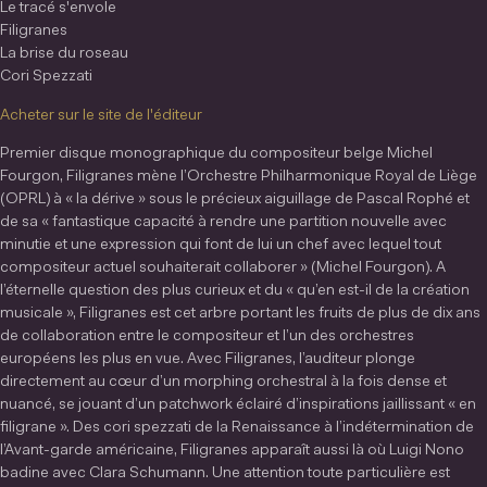
Le tracé s'envole
Filigranes
La brise du roseau
Cori Spezzati
Acheter sur le site de l'éditeur
Premier disque monographique du compositeur belge Michel
Fourgon, Filigranes mène l’Orchestre Philharmonique Royal de Liège
(OPRL) à « la dérive » sous le précieux aiguillage de Pascal Rophé et
de sa « fantastique capacité à rendre une partition nouvelle avec
minutie et une expression qui font de lui un chef avec lequel tout
compositeur actuel souhaiterait collaborer » (Michel Fourgon). A
l’éternelle question des plus curieux et du « qu’en est-il de la création
musicale », Filigranes est cet arbre portant les fruits de plus de dix ans
de collaboration entre le compositeur et l’un des orchestres
européens les plus en vue. Avec Filigranes, l’auditeur plonge
directement au cœur d’un morphing orchestral à la fois dense et
nuancé, se jouant d’un patchwork éclairé d’inspirations jaillissant « en
filigrane ». Des cori spezzati de la Renaissance à l’indétermination de
l’Avant-garde américaine, Filigranes apparaît aussi là où Luigi Nono
badine avec Clara Schumann. Une attention toute particulière est