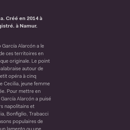
a. Créé en 2014 à
istré. à Namur.
García Alarcón a le
e ces territoires en
ique originale. Le point
calabraise autour de
etit opéra à cinq
de Cecilia, jeune femme
ée. Pour mettre en
García Alarcón a puisé
s napolitains et
dia, Bonfiglio, Trabacci
nsons populaires de
, un lamento ou une