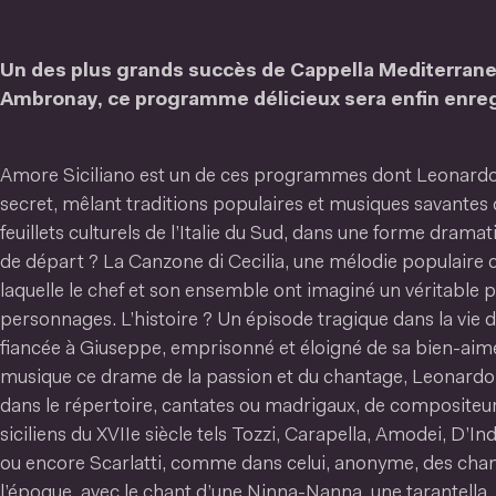
Un des plus grands succès de Cappella Mediterrane
Ambronay, ce programme délicieux sera enfin enreg
Amore Siciliano est un de ces programmes dont Leonardo 
secret, mêlant traditions populaires et musiques savantes d
feuillets culturels de l’Italie du Sud, dans une forme dramat
de départ ? La Canzone di Cecilia, une mélodie populaire 
laquelle le chef et son ensemble ont imaginé un véritable p
personnages. L’histoire ? Un épisode tragique dans la vie 
fiancée à Giuseppe, emprisonné et éloigné de sa bien-aim
musique ce drame de la passion et du chantage, Leonardo 
dans le répertoire, cantates ou madrigaux, de compositeur
siciliens du XVIIe siècle tels Tozzi, Carapella, Amodei, D’In
ou encore Scarlatti, comme dans celui, anonyme, des cha
l’époque, avec le chant d’une Ninna-Nanna, une tarantella