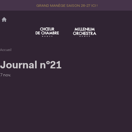
Aller
GRAND MANÈGE SAISON 26-27 ICI !
au
contenu
principal
Accueil
Journal n°21
7 nov.