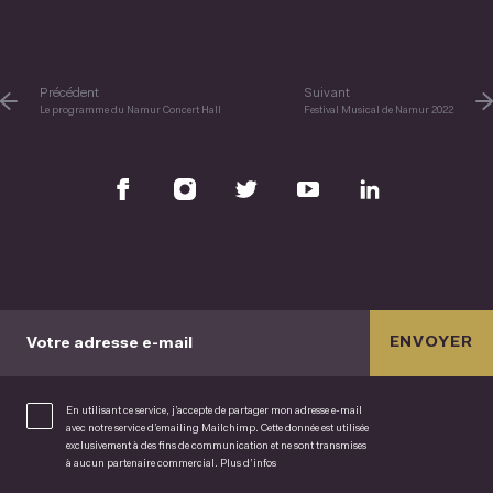
Précédent
Suivant
Le programme du Namur Concert Hall
Festival Musical de Namur 2022
ENVOYER
Votre adresse e-mail
En utilisant ce service, j’accepte de partager mon adresse e-mail
avec notre service d’emailing Mailchimp. Cette donnée est utilisée
exclusivement à des fins de communication et ne sont transmises
à aucun partenaire commercial.
Plus d’infos