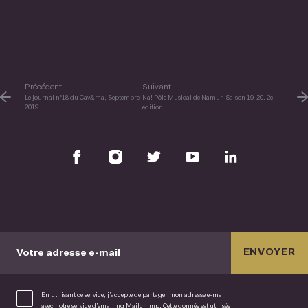
Précédent
Suivant
Le journal n°18 du Cav&ma, Septembre
Na! Pôle Musical de Namur. Saison 19-20. 2e
2019
édition.
ENVOYER
Votre adresse e-mail
En utilisant ce service, j’accepte de partager mon adresse e-mail
avec notre service d’emailing Mailchimp. Cette donnée est utilisée