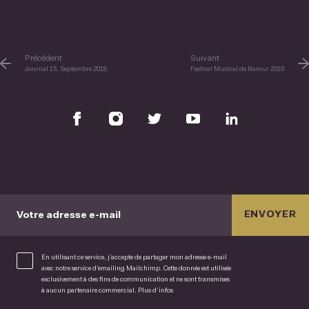
Précédent
Suivant
Journal 15, Septembre 2018
Festival Musical de Namur 2019
ENVOYER
Votre adresse e-mail
En utilisant ce service, j’accepte de partager mon adresse e-mail
avec notre service d’emailing Mailchimp. Cette donnée est utilisée
exclusivement à des fins de communication et ne sont transmises
à aucun partenaire commercial.
Plus d’infos