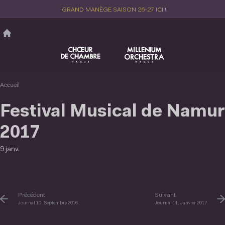
Aller
GRAND MANÈGE SAISON 26-27 ICI !
au
contenu
principal
Accueil
Festival Musical de Namur
2017
9 janv.
Précédent
Suivant
Journal 10, Septembre 2016
Journal 11, Janvier 2017