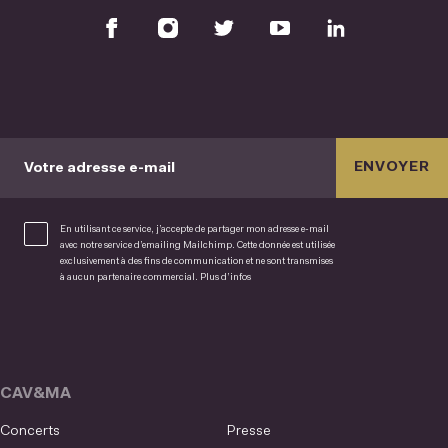
ENVOYER
Votre adresse e-mail
En utilisant ce service, j’accepte de partager mon adresse e-mail
avec notre service d’emailing Mailchimp. Cette donnée est utilisée
exclusivement à des fins de communication et ne sont transmises
à aucun partenaire commercial.
Plus d’infos
CAV&MA
Concerts
Presse