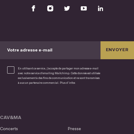
ENVOYER
Votre adresse e-mail
En utilisant ce service, j’accepte de partager mon adresse e-mail
avec notre service d’emailing Mailchimp. Cette donnée est utilisée
exclusivement à des fins de communication et ne sont transmises
à aucun partenaire commercial.
Plus d’infos
CAV&MA
Concerts
Presse