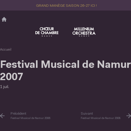
Aller
GRAND MANÈGE SAISON 26-27 ICI !
au
contenu
principal
Accueil
Festival Musical de Namur
2007
1 juil.
Précédent
Suivant
Festival Musical de Namur 2006
Festival Musical de Namur 2008