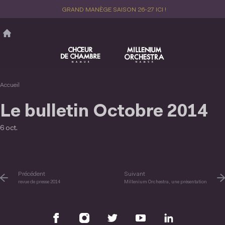
Aller
GRAND MANÈGE SAISON 26-27 ICI !
au
contenu
principal
Accueil
Le bulletin Octobre 2014
6 oct.
Précédent
Suivant
revue de presse 2014
Millenium Orchestra, une présentation