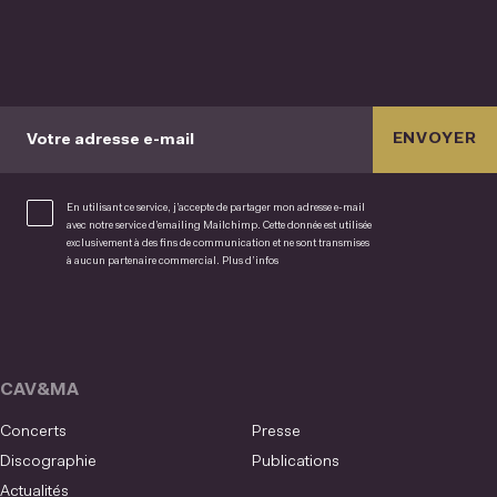
ENVOYER
Votre adresse e-mail
En utilisant ce service, j’accepte de partager mon adresse e-mail
avec notre service d’emailing Mailchimp. Cette donnée est utilisée
exclusivement à des fins de communication et ne sont transmises
à aucun partenaire commercial.
Plus d’infos
CAV&MA
Concerts
Presse
Discographie
Publications
Actualités