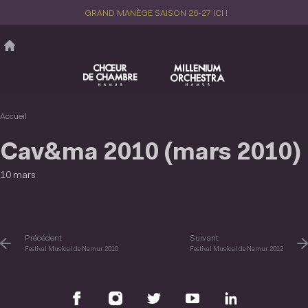
Aller
GRAND MANÈGE SAISON 26-27 ICI !
au
contenu
principal
Accueil
Cav&ma 2010 (mars 2010)
10 mars
Précédent
Suivant
Festival Musical de Namur 2010
Festival Musical de Namur 2012