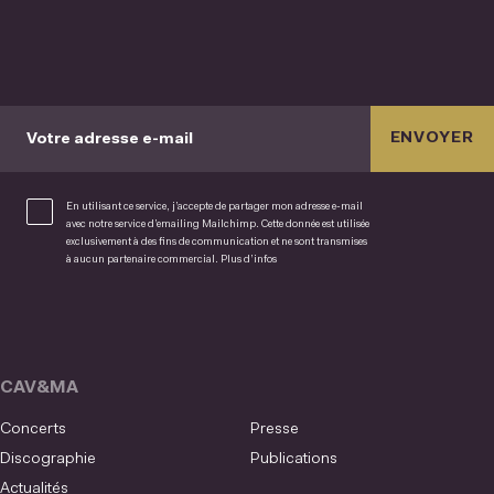
ENVOYER
Votre adresse e-mail
En utilisant ce service, j’accepte de partager mon adresse e-mail
avec notre service d’emailing Mailchimp. Cette donnée est utilisée
exclusivement à des fins de communication et ne sont transmises
à aucun partenaire commercial.
Plus d’infos
CAV&MA
Concerts
Presse
Discographie
Publications
Actualités