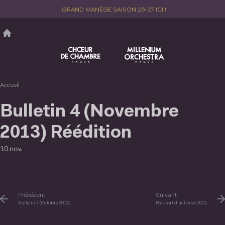
Aller
GRAND MANÈGE SAISON 26-27 ICI !
au
contenu
principal
Accueil
Bulletin 4 (Novembre
2013) Réédition
10 nov.
Précédent
Suivant
Bulletin 4 (Octobre 2013)
Rapport d'activités 2013