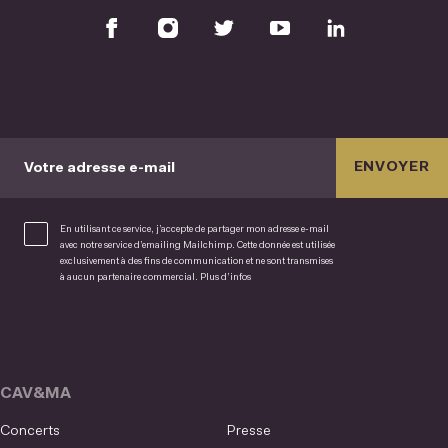
ENVOYER
Votre adresse e-mail
En utilisant ce service, j’accepte de partager mon adresse e-mail
avec notre service d’emailing Mailchimp. Cette donnée est utilisée
exclusivement à des fins de communication et ne sont transmises
à aucun partenaire commercial.
Plus d’infos
CAV&MA
Concerts
Presse