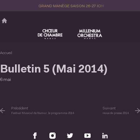
Aller
GRAND MANÈGE SAISON 26-27 ICI !
au
contenu
principal
Accueil
Bulletin 5 (Mai 2014)
6 mai
Précédent
Suivant
Festival Musical de Namur, le programme 2014
revue de presse 2014