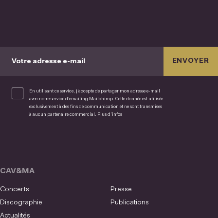
ENVOYER
Votre adresse e-mail
En utilisant ce service, j’accepte de partager mon adresse e-mail
avec notre service d’emailing Mailchimp. Cette donnée est utilisée
exclusivement à des fins de communication et ne sont transmises
à aucun partenaire commercial.
Plus d’infos
CAV&MA
Concerts
Presse
Discographie
Publications
Actualités